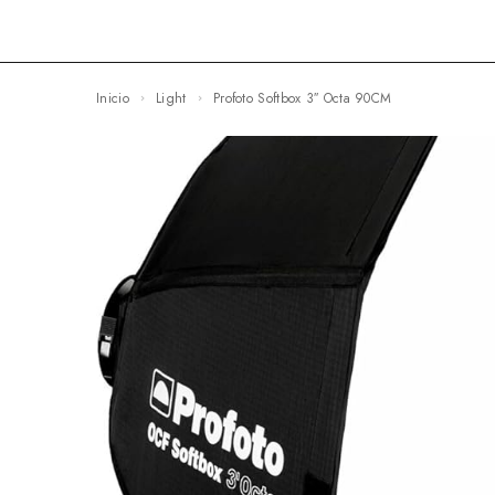
Inicio
Light
Profoto Softbox 3″ Octa 90CM