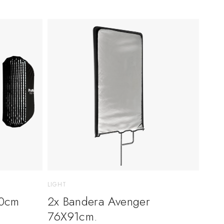
LIGHT
20cm
2x Bandera Avenger
76X91cm.