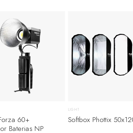
LIGHT
 Forza 60+
Softbox Phottix 50x1
or Baterias NP