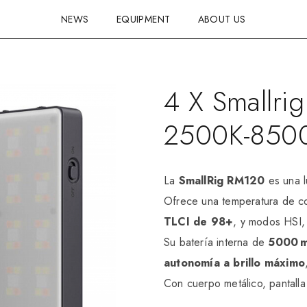
NEWS
EQUIPMENT
ABOUT US
4 X Smallri
2500K-850
La
SmallRig RM120
es una l
Ofrece una temperatura de co
TLCI de 98+
, y modos HSI
Su batería interna de
5000 
autonomía a brillo máximo
Con cuerpo metálico, pantall