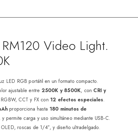
g RM120 Video Light.
0K
uz LED RGB portátil en un formato compacto.
lor ajustable entre
2500K y 8500K
, con
CRI y
, RGBW, CCT y FX con
12 efectos especiales
.
mAh
proporciona hasta
180 minutos de
, y permite carga y uso simultáneo mediante USB-C.
a OLED, roscas de 1/4″, y diseño ultradelgado.