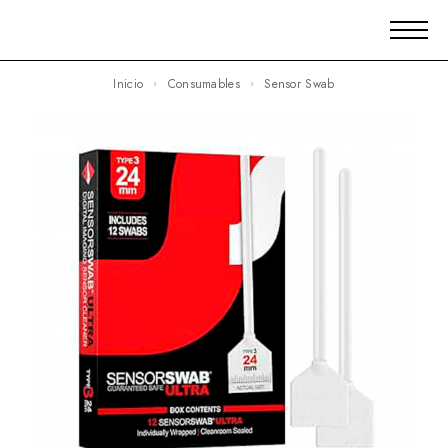
Inicio
Consumables
Sensor Swab