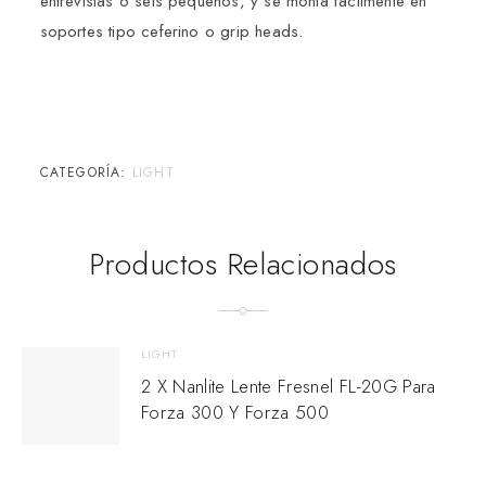
entrevistas o sets pequeños, y se monta fácilmente en
soportes tipo ceferino o grip heads.
CATEGORÍA:
LIGHT
Productos Relacionados
LIGHT
2 X Nanlite Lente Fresnel FL-20G Para
Forza 300 Y Forza 500